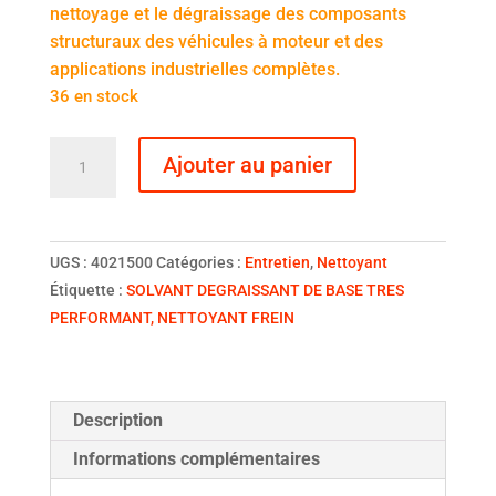
nettoyage et le dégraissage des composants
structuraux des véhicules à moteur et des
applications industrielles complètes.
36 en stock
quantité
Ajouter au panier
de
Xenum
D-
greaser
UGS :
4021500
Catégories :
Entretien
,
Nettoyant
cleaner
Étiquette :
SOLVANT DEGRAISSANT DE BASE TRES
-
PERFORMANT, NETTOYANT FREIN
Nettoyant
Description
Informations complémentaires