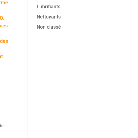
erme
Lubrifiants
Nettoyants
O,
ques
Non classé
 des
i
nt
te :