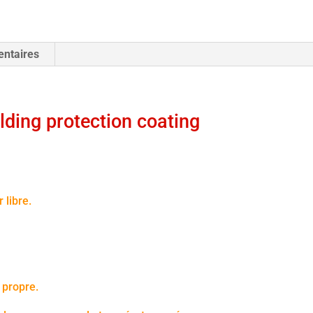
welding
protection
coating
entaires
ding protection coating
 libre.
 propre.