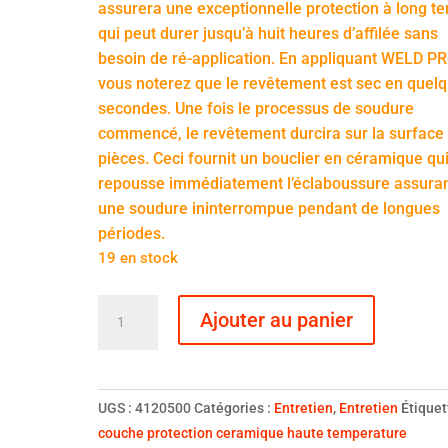
assurera une exceptionnelle protection à long t
qui peut durer jusqu’à huit heures d’affilée sans
besoin de ré-application. En appliquant WELD PR
vous noterez que le revêtement est sec en quel
secondes. Une fois le processus de soudure
commencé, le revêtement durcira sur la surface
pièces. Ceci fournit un bouclier en céramique qu
repousse immédiatement l’éclaboussure assura
une soudure ininterrompue pendant de longues
périodes.
19 en stock
quantité
Ajouter au panier
de
Weld
Pro
-
UGS :
4120500
Catégories :
Entretien
,
Entretien
Étiquet
Ceramic
couche protection ceramique haute temperature