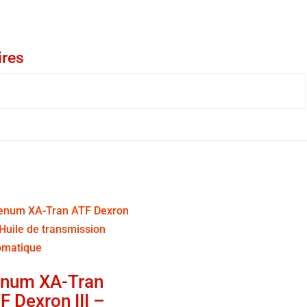
ires
num XA-Tran
F Dexron III –