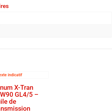
ires
num X-Tran
W90 GL4/5 –
ile de
ansmission