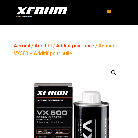
Accueil
/
Additifs
/
Additif pour huile
/ Xenum
VX500 – Additif pour huile