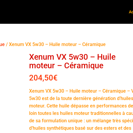
Ac
que
/ Xenum VX 5w30 – Huile moteur – Céramique
Xenum VX 5w30 – Huile
moteur – Céramique
204,50
€
Xenum VX 5w30 – Huile moteur – Céramique – 
5w30 est de la toute dernière génération d’huile
moteur. Cette huile dépasse en performances d
loin toutes les huiles moteur traditionnelles à ca
de sa formulation unique : un mélange très spéci
d’huiles synthétiques basé sur des esters et des