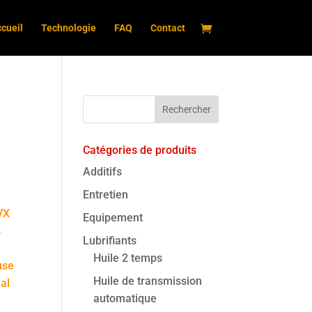
cueil
Technologie
FAQ
Contact
Catégories de produits
Additifs
Entretien
VX
Equipement
s
Lubrifiants
e
Huile 2 temps
use
Huile de transmission
al
automatique