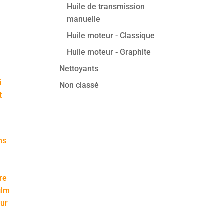
Huile de transmission
manuelle
Huile moteur - Classique
Huile moteur - Graphite
Nettoyants
i
Non classé
t
ns
re
film
eur