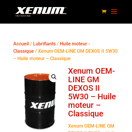
Accueil
/
Lubrifiants
/
Huile moteur -
Classique
/ Xenum OEM-LINE GM DEXOS II 5W30
– Huile moteur – Classique
Xenum OEM-
LINE GM
DEXOS II
5W30 – Huile
moteur –
Classique
Xenum OEM-LINE GM