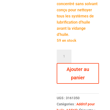
concentré sans solvant
conçu pour nettoyer
tous les systèmes de
lubrification d’huile
avant la vidange
d’huile.
59 en stock
quantité
de
Xenum
Ajouter au
M-
Flush
panier
-
Additif
pour
UGS :
3161350
huile
Catégories :
Additif pour