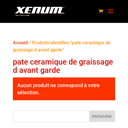
Accueil
/ Produits identifiés “pate ceramique de
graissage d avant garde”
pate ceramique de graissage
d avant garde
Aucun produit ne correspond à votre
sélection.