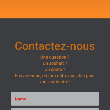
Contactez-nous
Une question ?
Un souhait ?
Un doute ?
Ecrivez-nous, on fera notre possible pour
vous satisfaire !